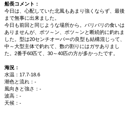
船長コメント：
今日は、心配していた北風もあまり強くならず、最後
まで無事に出来ました。
今日も前回と同じような場所から。バリバリの食いは
ありませんが、ポツ～ン、ポツ～ンと断続的に釣れま
した。型は20センチオーバーの良型も結構混じって、
中～大型主体で釣れて、数の割りにはガサありまし
た。2番手60匹て、30～40匹の方が多かったです。
海況：
水温：17.7-18.6
潮色と流れ：-
風向きと強さ：-
波高：-
天候：-